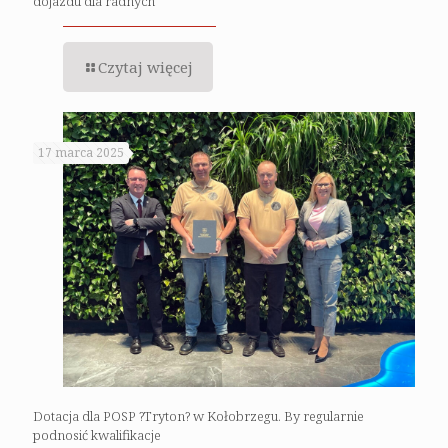
dojazdu dla radnych
Czytaj więcej
17 marca 2025
Dotacja dla POSP ?Tryton? w Kołobrzegu. By regularnie
podnosić kwalifikacje