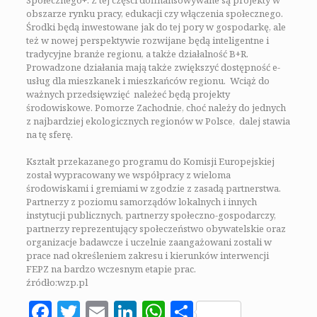
Społecznego+. Z tej części dofinansowywane są projekty w
obszarze rynku pracy, edukacji czy włączenia społecznego.
Środki będą inwestowane jak do tej pory w gospodarkę, ale
też w nowej perspektywie rozwijane będą inteligentne i
tradycyjne branże regionu, a także działalność B+R.
Prowadzone działania mają także zwiększyć dostępność e-
usług dla mieszkanek i mieszkańców regionu. Wciąż do
ważnych przedsięwzięć należeć będą projekty
środowiskowe. Pomorze Zachodnie, choć należy do jednych
z najbardziej ekologicznych regionów w Polsce, dalej stawia
na tę sferę.
Kształt przekazanego programu do Komisji Europejskiej
został wypracowany we współpracy z wieloma
środowiskami i gremiami w zgodzie z zasadą partnerstwa.
Partnerzy z poziomu samorządów lokalnych i innych
instytucji publicznych, partnerzy społeczno-gospodarczy,
partnerzy reprezentujący społeczeństwo obywatelskie oraz
organizacje badawcze i uczelnie zaangażowani zostali w
prace nad określeniem zakresu i kierunków interwencji
FEPZ na bardzo wczesnym etapie prac.
źródło:wzp.pl
Facebook
Twitter
Email
LinkedIn
WhatsApp
Share