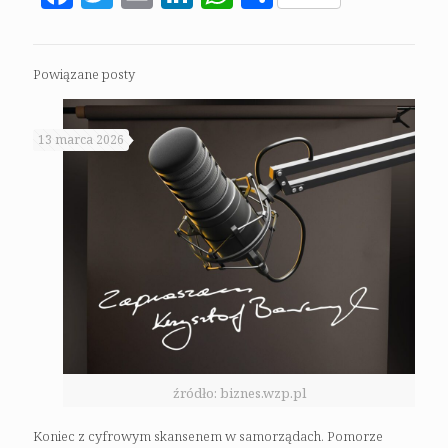
Powiązane posty
13 marca 2026
źródło: biznes.wzp.pl
Koniec z cyfrowym skansenem w samorządach. Pomorze