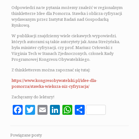
Odpowiedzi na te pytania możemy znaleźć w regionalnym
thinkletterze Idee dla Pomorza. Stawka i oblicza cyfryzacji
wydawanym przez Instytut Badań nad Gospodarką
Rynkową.
W publikacji znajdziemy wiele ciekawych wypowiedzi,
których autorami są takie autorytety jak Anna Streżyńska,
była minister cyfryzacji, czy prof. Mariusz Orłowski z
Virginia Tech w Stanach Zjednoczonych, członek Rady
Programowej Kongresu Obywatelskiego.
Z thinkletterem można zapoznać się tutaj:
https://www.kongresobywatelski.pl/idee-dla-
pomorza/stawka-wieksza-niz-cyfryzacja/
Zachęcamy do lektury!
Facebook
Twitter
Email
LinkedIn
WhatsApp
Share
Powiązane posty