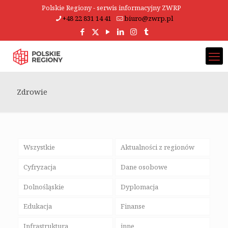
Polskie Regiony - serwis informacyjny ZWRP
+48 22 831 14 41
biuro@zwrp.pl
Zdrowie
Wszystkie
Aktualności z regionów
Cyfryzacja
Dane osobowe
Dolnośląskie
Dyplomacja
Edukacja
Finanse
Infrastruktura
inne