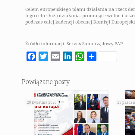
Celem europejskiego planu działania na rzecz dem
tego celu służą działania: promujące wolne i uc
podczas całej kadencji obecnej Komisji Europejski
Źródło informacji: Serwis Samorządowy PAP
Facebook
Twitter
Email
LinkedIn
WhatsApp
Share
Powiązane posty
28 kwietnia 2026
29 paździ