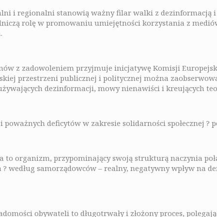
lni i regionalni stanowią ważny filar walki z dezinformacj
dniczą rolę w promowaniu umiejętności korzystania z mediów
.
onów z zadowoleniem przyjmuje inicjatywę Komisji Europejski
skiej przestrzeni publicznej i politycznej można zaobserwo
żywających dezinformacji, mowy nienawiści i kreujących teo
ji i poważnych deficytów w zakresie solidarności społecznej ? 
a to organizm, przypominający swoją strukturą naczynia poł
? według samorządowców – realny, negatywny wpływ na demokr
domości obywateli to długotrwały i złożony proces, polegają