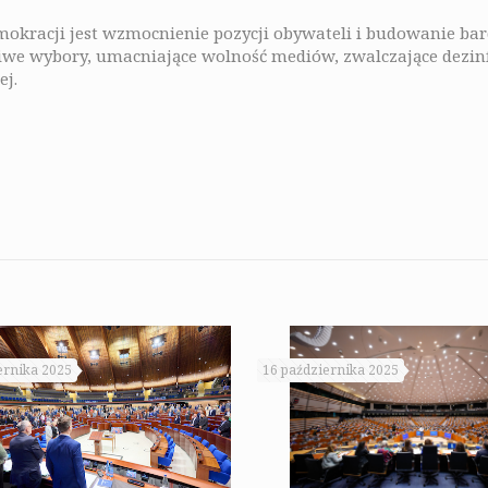
okracji jest wzmocnienie pozycji obywateli i budowanie bard
zciwe wybory, umacniające wolność mediów, zwalczające dezin
ej.
ernika 2025
16 października 2025