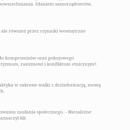
ozpowszechniania. Zdaniem samorządowców,
, ale również przez czynniki wewnętrzne
go do kompromisów oraz pokojowego
atyzmom, rasizmowi i konfliktom etnicznym?.
laktyka w zakresie walki z dezinformacją, mową
h.
owaniu zaufania społecznego. – Niezależne
zaznaczył KR.