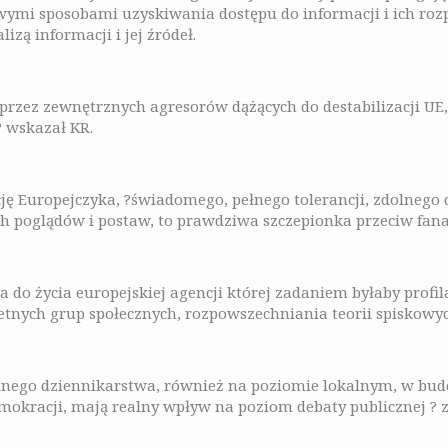
owymi sposobami uzyskiwania dostępu do informacji i ich r
izą informacji i jej źródeł.
 przez zewnętrznych agresorów dążących do destabilizacji UE
? wskazał KR.
ję Europejczyka, ?świadomego, pełnego tolerancji, zdolne
ch poglądów i postaw, to prawdziwa szczepionka przeciw fan
do życia europejskiej agencji której zadaniem byłaby profi
etnych grup społecznych, rozpowszechniania teorii spiskowyc
elnego dziennikarstwa, również na poziomie lokalnym, w bud
mokracji, mają realny wpływ na poziom debaty publicznej ? 