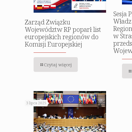
Sesja 
Władz 
Zarząd Związku
Regio
Województw RP poparł list
w Stra
europejskich regionów do
przeds
Komisji Europejskiej
Wojew
Czytaj więcej
3 lipca 2025