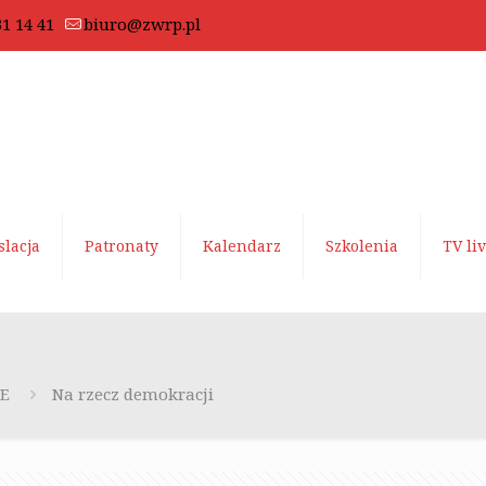
31 14 41
biuro@zwrp.pl
slacja
Patronaty
Kalendarz
Szkolenia
TV li
UE
Na rzecz demokracji