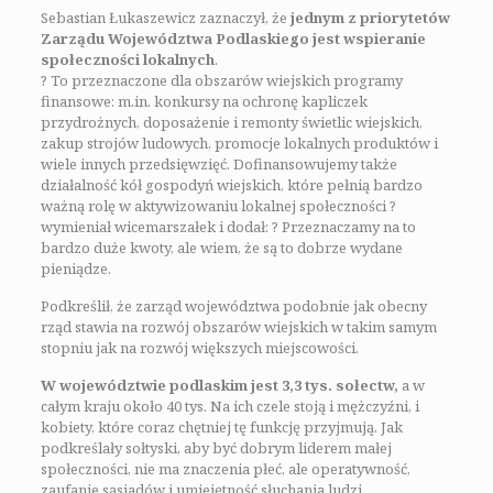
Sebastian Łukaszewicz zaznaczył, że
jednym z priorytetów
Zarządu Województwa Podlaskiego jest wspieranie
społeczności lokalnych
.
? To przeznaczone dla obszarów wiejskich programy
finansowe: m.in. konkursy na ochronę kapliczek
przydrożnych, doposażenie i remonty świetlic wiejskich,
zakup strojów ludowych, promocje lokalnych produktów i
wiele innych przedsięwzięć. Dofinansowujemy także
działalność kół gospodyń wiejskich, które pełnią bardzo
ważną rolę w aktywizowaniu lokalnej społeczności ?
wymieniał wicemarszałek i dodał: ? Przeznaczamy na to
bardzo duże kwoty, ale wiem, że są to dobrze wydane
pieniądze.
Podkreślił, że zarząd województwa podobnie jak obecny
rząd stawia na rozwój obszarów wiejskich w takim samym
stopniu jak na rozwój większych miejscowości.
W województwie podlaskim jest 3,3 tys. sołectw,
a w
całym kraju około 40 tys. Na ich czele stoją i mężczyźni, i
kobiety, które coraz chętniej tę funkcję przyjmują. Jak
podkreślały sołtyski, aby być dobrym liderem małej
społeczności, nie ma znaczenia płeć, ale operatywność,
zaufanie sąsiadów i umiejętność słuchania ludzi.