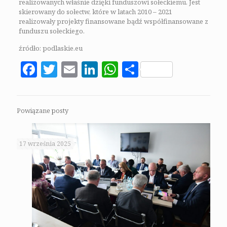
realizowanych właśnie dzięki funduszowi sołeckiemu. Jest
skierowany do sołectw, które w latach 2010 – 2021
realizowały projekty finansowane bądź współfinansowane z
funduszu sołeckiego.
źródło: podlaskie.eu
Facebook
Twitter
Email
LinkedIn
WhatsApp
Share
Powiązane posty
17 września 2025