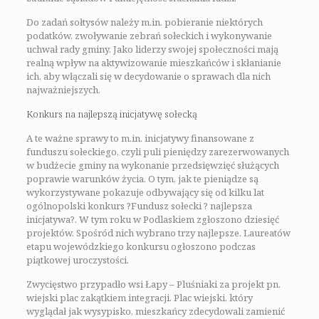
Do zadań sołtysów należy m.in. pobieranie niektórych
podatków, zwoływanie zebrań sołeckich i wykonywanie
uchwał rady gminy. Jako liderzy swojej społeczności mają
realną wpływ na aktywizowanie mieszkańców i skłanianie
ich, aby włączali się w decydowanie o sprawach dla nich
najważniejszych.
Konkurs na najlepszą inicjatywę sołecką
A te ważne sprawy to m.in. inicjatywy finansowane z
funduszu sołeckiego, czyli puli pieniędzy zarezerwowanych
w budżecie gminy na wykonanie przedsięwzięć służących
poprawie warunków życia. O tym, jak te pieniądze są
wykorzystywane pokazuje odbywający się od kilku lat
ogólnopolski konkurs ?Fundusz sołecki ? najlepsza
inicjatywa?. W tym roku w Podlaskiem zgłoszono dziesięć
projektów. Spośród nich wybrano trzy najlepsze. Laureatów
etapu wojewódzkiego konkursu ogłoszono podczas
piątkowej uroczystości.
Zwycięstwo przypadło wsi Łapy – Pluśniaki za projekt pn.
wiejski plac zakątkiem integracji. Plac wiejski, który
wyglądał jak wysypisko, mieszkańcy zdecydowali zamienić