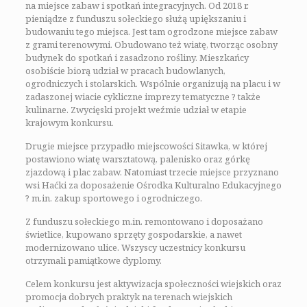
na miejsce zabaw i spotkań integracyjnych. Od 2018 r.
pieniądze z funduszu sołeckiego służą upiększaniu i
budowaniu tego miejsca. Jest tam ogrodzone miejsce zabaw
z grami terenowymi. Obudowano też wiatę, tworząc osobny
budynek do spotkań i zasadzono rośliny. Mieszkańcy
osobiście biorą udział w pracach budowlanych,
ogrodniczych i stolarskich. Wspólnie organizują na placu i w
zadaszonej wiacie cykliczne imprezy tematyczne ? także
kulinarne. Zwycięski projekt weźmie udział w etapie
krajowym konkursu.
Drugie miejsce przypadło miejscowości Sitawka, w której
postawiono wiatę warsztatową, palenisko oraz górkę
zjazdową i plac zabaw. Natomiast trzecie miejsce przyznano
wsi Haćki za doposażenie Ośrodka Kulturalno Edukacyjnego
? m.in. zakup sportowego i ogrodniczego.
Z funduszu sołeckiego m.in. remontowano i doposażano
świetlice, kupowano sprzęty gospodarskie, a nawet
modernizowano ulice. Wszyscy uczestnicy konkursu
otrzymali pamiątkowe dyplomy.
Celem konkursu jest aktywizacja społeczności wiejskich oraz
promocja dobrych praktyk na terenach wiejskich