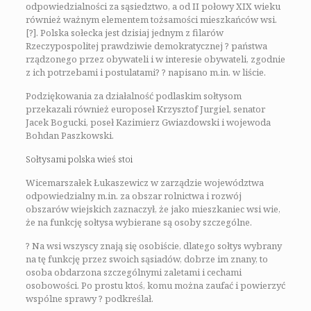
odpowiedzialności za sąsiedztwo, a od II połowy XIX wieku
również ważnym elementem tożsamości mieszkańców wsi.
[?]. Polska sołecka jest dzisiaj jednym z filarów
Rzeczypospolitej prawdziwie demokratycznej ? państwa
rządzonego przez obywateli i w interesie obywateli, zgodnie
z ich potrzebami i postulatami? ? napisano m.in. w liście.
Podziękowania za działalność podlaskim sołtysom
przekazali również europoseł Krzysztof Jurgiel, senator
Jacek Bogucki, poseł Kazimierz Gwiazdowski i wojewoda
Bohdan Paszkowski.
Sołtysami polska wieś stoi
Wicemarszałek Łukaszewicz w zarządzie województwa
odpowiedzialny m.in. za obszar rolnictwa i rozwój
obszarów wiejskich zaznaczył, że jako mieszkaniec wsi wie,
że na funkcję sołtysa wybierane są osoby szczególne.
? Na wsi wszyscy znają się osobiście, dlatego sołtys wybrany
na tę funkcję przez swoich sąsiadów, dobrze im znany, to
osoba obdarzona szczególnymi zaletami i cechami
osobowości. Po prostu ktoś, komu można zaufać i powierzyć
wspólne sprawy ? podkreślał.