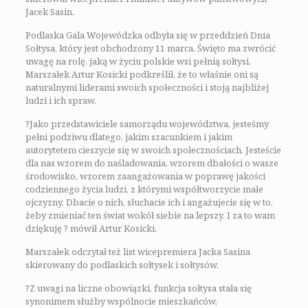
Jacek Sasin.
Podlaska Gala Wojewódzka odbyła się w przeddzień Dnia
Sołtysa, który jest obchodzony 11 marca. Święto ma zwrócić
uwagę na rolę, jaką w życiu polskie wsi pełnią sołtysi.
Marszałek Artur Kosicki podkreślił, że to właśnie oni są
naturalnymi liderami swoich społeczności i stoją najbliżej
ludzi i ich spraw.
?Jako przedstawiciele samorządu województwa, jesteśmy
pełni podziwu dlatego, jakim szacunkiem i jakim
autorytetem cieszycie się w swoich społecznościach. Jesteście
dla nas wzorem do naśladowania, wzorem dbałości o wasze
środowisko, wzorem zaangażowania w poprawę jakości
codziennego życia ludzi, z którymi współtworzycie małe
ojczyzny. Dbacie o nich, słuchacie ich i angażujecie się w to,
żeby zmieniać ten świat wokół siebie na lepszy. I za to wam
dziękuję ? mówił Artur Kosicki.
Marszałek odczytał też list wicepremiera Jacka Sasina
skierowany do podlaskich sołtysek i sołtysów.
?Z uwagi na liczne obowiązki, funkcja sołtysa stała się
synonimem służby wspólnocie mieszkańców,