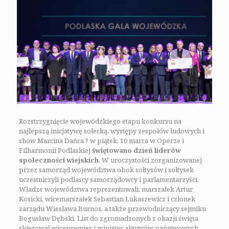
Rozstrzygnięcie wojewódzkiego etapu konkursu na
najlepszą inicjatywę sołecką, występy zespołów ludowych i
show Marcina Dańca ? w piątek, 10 marca w Operze i
Filharmonii Podlaskiej
świętowano dzień liderów
społeczności wiejskich
. W uroczystości zorganizowanej
przez samorząd województwa obok sołtysów i sołtysek
uczestniczyli podlascy samorządowcy i parlamentarzyści.
Władze województwa reprezentowali: marszałek Artur
Kosicki, wicemarszałek Sebastian Łukaszewicz i członek
zarządu Wiesława Burnos, a także przewodniczący sejmiku
Bogusław Dębski. List do zgromadzonych z okazji święta
skierował wicepremier i minister aktywów państwowych