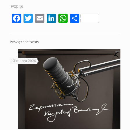
wzp.pl
Facebook
Twitter
Email
LinkedIn
WhatsApp
Share
Powiązane posty
13 marca 2026