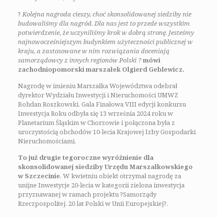
?
Kolejna nagroda cieszy, choć skonsolidowanej siedziby nie
budowaliśmy dla nagród. Dla nas jest to przede wszystkim
potwierdzenie, że uczyniliśmy krok w dobrą stronę. Jesteśmy
najnowocześniejszym budynkiem użyteczności publicznej w
kraju, a zastosowane w nim rozwiązania doceniają
samorządowcy z innych regionów Polski ?
mówi
zachodniopomorski marszałek Olgierd Geblewicz.
Nagrodę w imieniu Marszałka Województwa odebrał
dyrektor Wydziału Inwestycji i Nieruchomości UMWZ
Bohdan Roszkowski. Gala Finałowa VIII edycji konkursu
Inwestycja Roku odbyła się 13 września 2024 roku w
Planetarium Śląskim w Chorzowie i połączona była z
uroczystością obchodów 10-lecia Krajowej Izby Gospodarki
Nieruchomościami.
To już drugie tegoroczne wyróżnienie dla
skonsolidowanej siedziby Urzędu Marszałkowskiego
w Szczecinie
. W kwietniu obiekt otrzymał nagrodę za
unijne Inwestycje 20-lecia w kategorii zielona inwestycja
przyznawanej w ramach projektu ?Samorządy
Rzeczpospolitej. 20 lat Polski w Unii Europejskiej?.