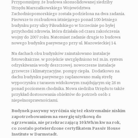
Przypomnijmy, że budowa skonsolidowanej siedziby
Urzędu Marszałkowskiego Województwa
Zachodniopomorskiego została podzielona na dwa zadania.
Pierwsze to rozbudowa istniejącego ponad 100-letniego
budynku przy ulicy Piłsudskiego w Szczecinie po byłej
przychodni zdrowia, która działała od czasu zakończenia
wojny do 2007 roku. Natomiast zadanie drugie to budowa
nowego budynku pasywnego przy ul. Mazowieckiej 14.
Na dachach obu budynków zainstalowano instalacje
fotowoltaiczne, w projekcie uwzględniono też m.in. system
odzyskiwania wody deszczowej, nowoczesne instalacje
grzewcze i klimatyzacyjne, pompy ciepła. Dodatkowo na
dachu budynku pasywnego zaplanowano małą strefę
wypoczynku z tarasem widokowym znajdującym się 26 m
ponad poziomem chodnika. Nowa siedziba Urzędu to także
przykład dostosowania obiektów do potrzeb osób z
niepełnosprawnościami.
Budynek pasywny wyróżnia się też ekstremalnie niskim
zapotrzebowaniem na energię użytkową do
ogrzewania, nie przekraczającą 10 kWh/m kw na rok,
co zostało potwierdzone certyfikatem Passiv House
Institute w Darmstadt.