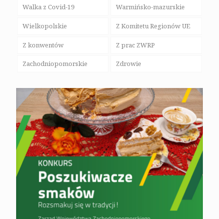
Walka z Covid-19
Warmińsko-mazurskie
Wielkopolskie
Z Komitetu Regionów UE
Z konwentów
Z prac ZWRP
Zachodniopomorskie
Zdrowie