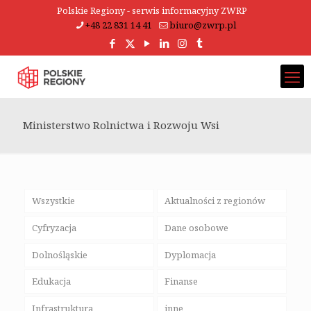
Polskie Regiony - serwis informacyjny ZWRP
+48 22 831 14 41
biuro@zwrp.pl
Ministerstwo Rolnictwa i Rozwoju Wsi
Wszystkie
Aktualności z regionów
Cyfryzacja
Dane osobowe
Dolnośląskie
Dyplomacja
Edukacja
Finanse
Infrastruktura
inne