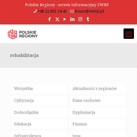
Polskie Regiony - serwis informacyjny ZWRP
+48 22 831 14 41
biuro@zwrp.pl
rehabilitacja
Wszystkie
Aktualności z regionów
Cyfryzacja
Dane osobowe
Dolnośląskie
Dyplomacja
Edukacja
Finanse
Infrastruktura
inne