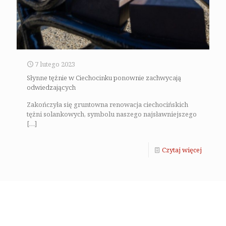
7 lutego 2023
Słynne tężnie w Ciechocinku ponownie zachwycają
odwiedzających
Zakończyła się gruntowna renowacja ciechocińskich
tężni solankowych, symbolu naszego najsławniejszego
[…]
Czytaj więcej