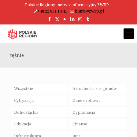
Polskie Regiony - serwis informacyjny ZWRP
+48 22 831 14 41
biuro@zwrp.pl
tężnie
Wszystkie
Aktualności z regionów
Cyfryzacja
Dane osobowe
Dolnośląskie
Dyplomacja
Edukacja
Finanse
Infrastruktura
inne