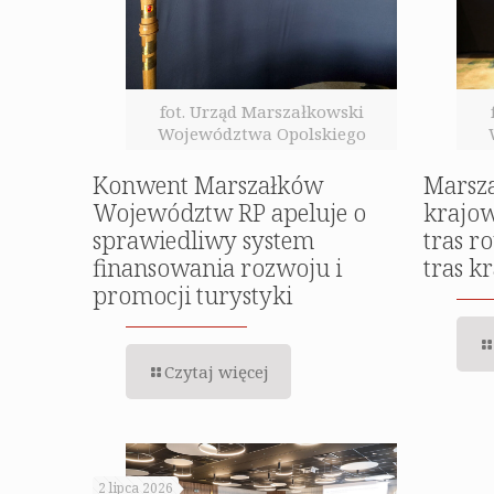
fot. Urząd Marszałkowski
Województwa Opolskiego
Konwent Marszałków
Marsza
Województw RP apeluje o
krajow
sprawiedliwy system
tras r
finansowania rozwoju i
tras k
promocji turystyki
Czytaj więcej
2 lipca 2026