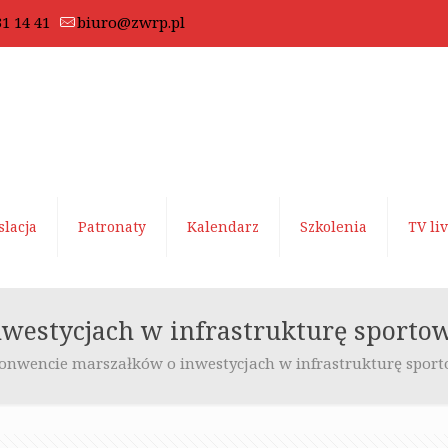
31 14 41
biuro@zwrp.pl
slacja
Patronaty
Kalendarz
Szkolenia
TV li
westycjach w infrastrukturę sporto
onwencie marszałków o inwestycjach w infrastrukturę spor