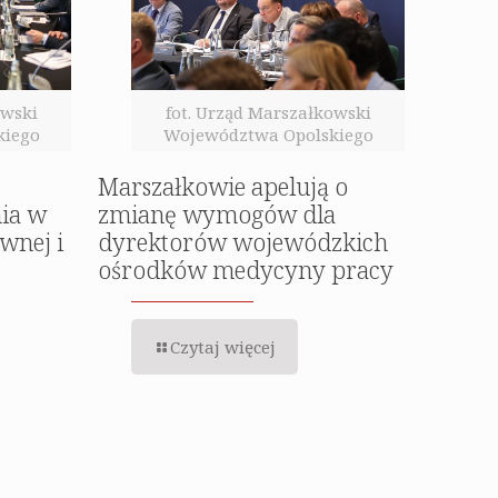
owski
fot. Urząd Marszałkowski
kiego
Województwa Opolskiego
Marszałkowie apelują o
nia w
zmianę wymogów dla
wnej i
dyrektorów wojewódzkich
ośrodków medycyny pracy
Czytaj więcej