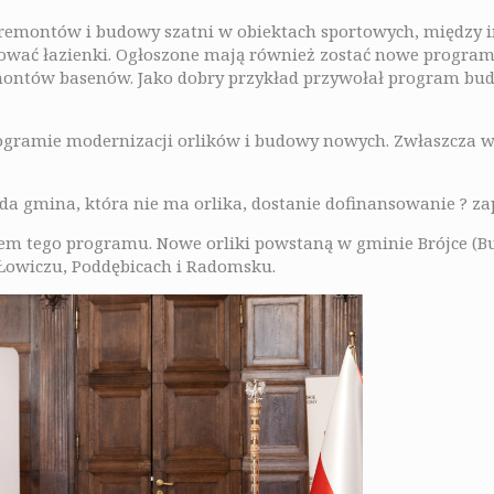
ce remontów i budowy szatni w obiektach sportowych, między
ować łazienki. Ogłoszone mają również zostać nowe progra
emontów basenów. Jako dobry przykład przywołał program bu
rogramie modernizacji orlików i budowy nowych. Zwłaszcza w
da gmina, która nie ma orlika, dostanie dofinansowanie ? za
tem tego programu. Nowe orliki powstaną w gminie Brójce (B
 Łowiczu, Poddębicach i Radomsku.