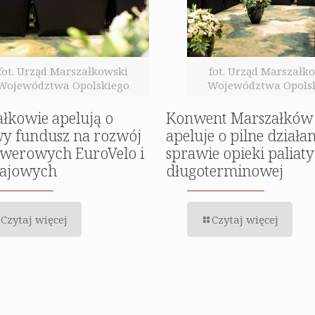
fot. Urząd Marszałkowski
fot. Urząd Marszałk
Województwa Opolskiego
Województwa Opols
łkowie apelują o
Konwent Marszałków
y fundusz na rozwój
apeluje o pilne działa
owerowych EuroVelo i
sprawie opieki paliaty
rajowych
długoterminowej
Czytaj więcej
Czytaj więcej