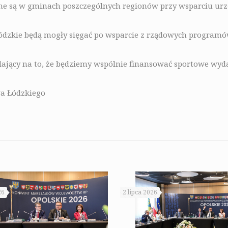
ne są w gminach poszczególnych regionów przy wsparciu ur
ódzkie będą mogły sięgać po wsparcie z rządowych programów
ający na to, że będziemy wspólnie finansować sportowe wyda
wa Łódzkiego
26
2 lipca 2026