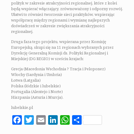
polityk w zakresie atrakcyjności regionalnej, które z kolei
będą wspierać włączający, zrównoważony i odporny rozwój.
Ułatwi to również tworzenie sieci praktyków, wspierając
współpracę między regionami i wymianę najlepszych
doświadczeń w zakresie zwiększania atrakcyjności
regionalnej.
Druga faza tego projektu, wspierana przez Komisję
Europejską, skupi się na 11 regionach wybranych przez
Dyrekcję Generalną Komisji ds. Polityki Regionalnej i
Miejskiej (DG REGIO) w sześciu krajach:
Grecja (Macedonia Wschodnia ? Tracja i Peloponez)
Włochy (Sardynia i Umbria)
Łotwa (Łatgalia)
Polska (łódzkie i lubelskie)
Portugalia (Alentejo i Norte)
Hiszpania (Asturia i Murcja).
lubelskie.pl
Facebook
Twitter
Email
LinkedIn
WhatsApp
Share