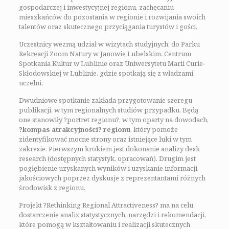
gospodarczej i inwestycyjnej regionu, zachęcaniu
mieszkańców do pozostania w regionie i rozwijania swoich
talentów oraz skutecznego przyciągania turystów i gości.
Uczestnicy wezmą udział w wizytach studyjnych: do Parku
Rekreacji Zoom Natury w Janowie Lubelskim, Centrum
Spotkania Kultur w Lublinie oraz Uniwersytetu Marii Curie-
Skłodowskiej w Lublinie, gdzie spotkają się z władzami
uczelni.
Dwudniowe spotkanie zakłada przygotowanie szeregu
publikacji, w tym regionalnych studiów przypadku. Będą
one stanowiły ?portret regionu?, w tym oparty na dowodach,
?kompas atrakcyjności? regionu
, który pomoże
zidentyfikować mocne strony oraz istniejące luki w tym
zakresie. Pierwszym krokiem jest dokonanie analizy desk
research (dostępnych statystyk, opracowań). Drugim jest
pogłębienie uzyskanych wyników i uzyskanie informacji
jakościowych poprzez dyskusje z reprezentantami różnych
środowisk z regionu.
Projekt ?Rethinking Regional Attractiveness? ma na celu
dostarczenie analiz statystycznych, narzędzi i rekomendacji,
które pomogą w kształtowaniu i realizacji skutecznych