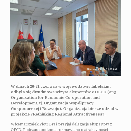
W dniach 20-21 czerwca w województwie lubelskim
odbyła się dwudniowa wizyta ekspertów z OECD (ang.
Organisation for Economic Co-operation and
Development, tj. Organizacja Współpracy
Gospodarczej i Rozwoju). Organizacja bierze udział w
projekcie ?Rethinking Regional Attractiveness?.
Wicemarszałek Piotr Breś przyjął delegację ekspertów z
OECD. Podczas spotkania rozmawiano o atrakcyjności