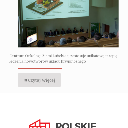
Centrum Onkologii Ziemi Lubelskiej zastosuje unikatową terapią
leczenia nowotworów układu krwionośnego
Czytaj więcej