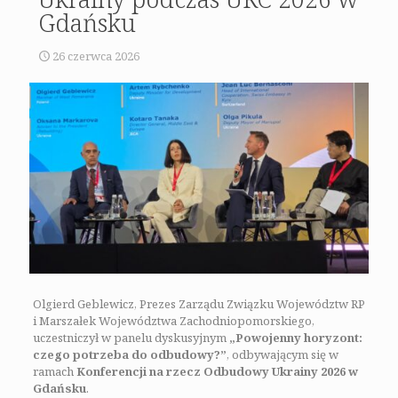
Gdańsku
26 czerwca 2026
Olgierd Geblewicz, Prezes Zarządu Związku Województw RP
i Marszałek Województwa Zachodniopomorskiego,
uczestniczył w panelu dyskusyjnym
„Powojenny horyzont:
czego potrzeba do odbudowy?”
, odbywającym się w
ramach
Konferencji na rzecz Odbudowy Ukrainy 2026 w
Gdańsku
.