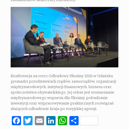
Konferencja na rzecz Odbudowy Ukrainy 2026 w Gdańsku
gromadzi przedstawicieli rządów, samorządów, organizacji
międzynarodowych, instytucji finansowych, biznesu oraz
społeczeństwa obywatelskiego. Jej celem jest wzmacnianie
międzynarodowego wsparcia dla Ukrainy, pobudzanie
inwestycji oraz wypracowywanie praktycznych rozwiązań
służących odbudowie kraju po rosyjskiej agresji.
Facebook
Twitter
Email
LinkedIn
WhatsApp
Share