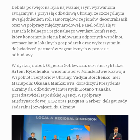
Debata poświęcona była najważniejszym wyzwaniom
związanym z przyszłą odbudową Ukrainy, ze szczególnym
uwzględnieniem roli samorządów, regionów, decentralizacji
oraz współpracy międzynarodowej. Panel odbył się w
ramach lokalnego i regionalnego wymiaru konferencji,
który koncentruje się na budowaniu odpornych wspólnot,
wzmacnianiu lokalnych gospodarek oraz wykorzystaniu
doświadczeń partnerów zagranicznych w procesie
odbudowy.
W dyskusji, obok Olgierda Geblewicza, uczestniczyli także:
Artem Rybchenko
, wiceminister w Ministerstwie Rozwoju
Wspólnot i Terytoriów Ukrainy;
Vadym Boichenko
, mer
Mariupola;
Oksana Markarova
, doradczyni Prezydenta
Ukrainy ds. odbudowy i inwestycji;
Kotaro Tanaka
,
przedstawiciel Japońskiej Agencji Współpracy
Międzynarodowej JICA; oraz
Jacques Gerber
, delegat Rady
Federalnej Szwajcarii ds. Ukrainy.