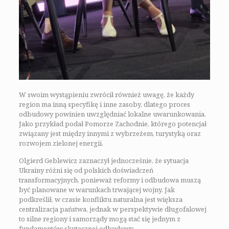
W swoim wystąpieniu zwrócił również uwagę, że każdy
region ma inną specyfikę i inne zasoby, dlatego proces
odbudowy powinien uwzględniać lokalne uwarunkowania.
Jako przykład podał Pomorze Zachodnie, którego potencjał
związany jest między innymi z wybrzeżem, turystyką oraz
rozwojem zielonej energii.
Olgierd Geblewicz zaznaczył jednocześnie, że sytuacja
Ukrainy różni się od polskich doświadczeń
transformacyjnych, ponieważ reformy i odbudowa muszą
być planowane w warunkach trwającej wojny. Jak
podkreślił, w czasie konfliktu naturalna jest większa
centralizacja państwa, jednak w perspektywie długofalowej
to silne regiony i samorządy mogą stać się jednym z
fundamentów skutecznej odbudowy.