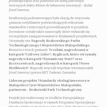
przedsięwzięciu oraz podniesie ich ocenę jako miejsc
tworzących dobry klimat do lokowania inwestycji
– dodał
Józef Gawron.
Konferencja podsumowująca była okazją do wręczenia
gminom certyfikatów potwierdzających wdrożenie
standardów i wytycznych przewidzianych w projekcie.
Docenione zostały także samorządy, które wykazały się
szczególnym zaangażowaniem w działaniach projektowych.
Otrzymały one
Nagrody Krakowskiego Parku
Technologicznego i Województwa Małopolskiego
.
Mowa tu o trzech gminach:
Trzebini, nagrodzonej w
kategorii ?Cyfrowy Lider?, Ryglicach, które otrzymały
nagrodę w kategorii ?Dynamiczny Start? oraz
Krzeszowicach, nagrodzonych w kategorii ?Nowe
Możliwości?
. Nagrody wręczyli wspólnie wicemarszałek
Józef Gawron i prezes KPT Tadeusz Zaremba.
Liderem projektu ?Standardy obsługi inwestora w
Małopolsce? jest Województwo Małopolskie,
partnerem – Krakowski Park Technologiczny.
Projekt jest realizowany ze środków Europejskiego
Funduszu Społecznego w ramach Programu Operacyjnego
Wiedza Edukacja Rozwój na lata 2014-2020. Wartość projektu