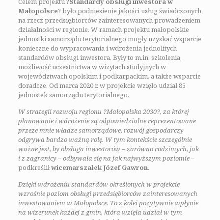
Celem projektu ?
Standardy obsługi inwestora w
Małopolsce
? było podniesienie jakości usług świadczonych
na rzecz przedsiębiorców zainteresowanych prowadzeniem
działalności w regionie. W ramach projektu małopolskie
jednostki samorządu terytorialnego mogły uzyskać wsparcie
konieczne do wypracowania i wdrożenia jednolitych
standardów obsługi inwestora. Były to m.in. szkolenia,
możliwość uczestnictwa w wizytach studyjnych w
województwach opolskim i podkarpackim, a także wsparcie
doradcze. Od marca 2020 r. w projekcie wzięło udział 85
jednostek samorządu terytorialnego.
W strategii rozwoju regionu ?Małopolska 2030?, za której
planowanie i wdrożenie są odpowiedzialne reprezentowane
przeze mnie władze samorządowe, rozwój gospodarczy
odgrywa bardzo ważną rolę. W tym kontekście szczególnie
ważne jest, by obsługa inwestorów – zarówno rodzimych, jak
i z zagranicy – odbywała się na jak najwyższym poziomie
–
podkreślił
wicemarszałek Józef Gawron.
Dzięki wdrożeniu standardów określonych w projekcie
wzrośnie poziom obsługi przedsiębiorców zainteresowanych
inwestowaniem w Małopolsce. To z kolei pozytywnie wpłynie
na wizerunek każdej z gmin, która wzięła udział w tym