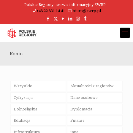
Polskie Regiony - serwis informacyjny ZWRP
+48 22 831 14 41
biuro@zwrp.pl
Konin
Wszystkie
Aktualności z regionów
Cyfryzacja
Dane osobowe
Dolnośląskie
Dyplomacja
Edukacja
Finanse
Infrastruktura
inne