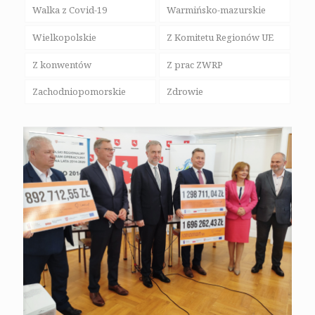
Walka z Covid-19
Warmińsko-mazurskie
Wielkopolskie
Z Komitetu Regionów UE
Z konwentów
Z prac ZWRP
Zachodniopomorskie
Zdrowie