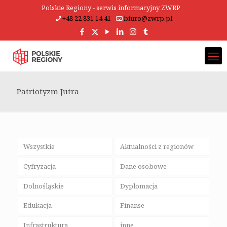
Polskie Regiony - serwis informacyjny ZWRP
+48 22 831 14 41
biuro@zwrp.pl
Patriotyzm Jutra
Wszystkie
Aktualności z regionów
Cyfryzacja
Dane osobowe
Dolnośląskie
Dyplomacja
Edukacja
Finanse
Infrastruktura
inne